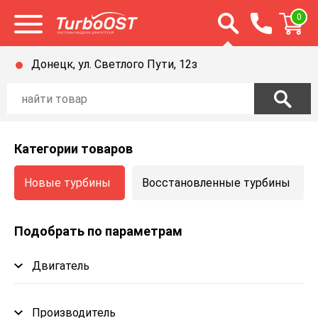
Открыть строку п
0
Открыть меню
Донецк, ул. Светлого Пути, 12з
Категории товаров
Новые турбины
Восстановленные турбины
Подобрать по параметрам
Двигатель
Производитель