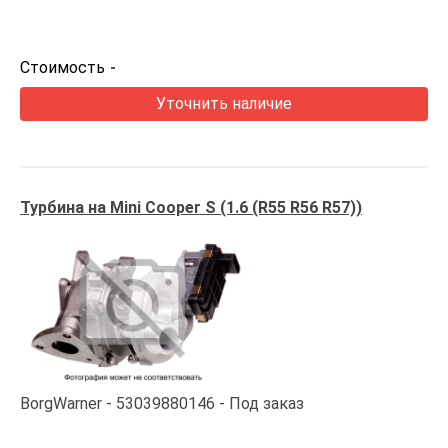
Стоимость
-
Уточнить наличие
Турбина на Mini Cooper S (1.6 (R55 R56 R57))
BorgWarner
53039880146
Под заказ