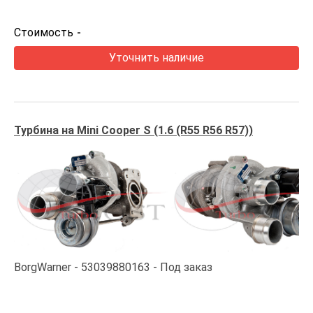
Стоимость
-
Уточнить наличие
Турбина на Mini Cooper S (1.6 (R55 R56 R57))
BorgWarner
53039880163
Под заказ