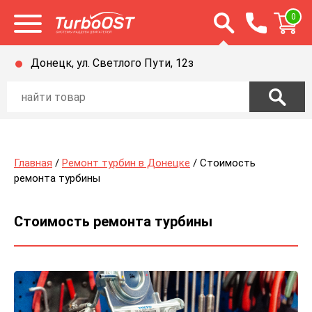
Открыть строку п
0
Открыть меню
Донецк, ул. Светлого Пути, 12з
Главная
/
Ремонт турбин в Донецке
/ Стоимость
ремонта турбины
Стоимость ремонта турбины