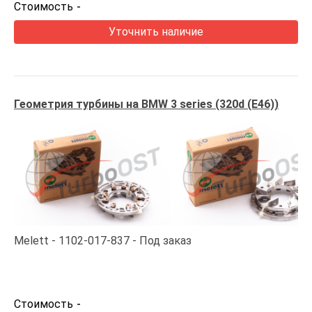
Стоимость
-
Уточнить наличие
Геометрия турбины на BMW 3 series (320d (E46))
Melett
1102-017-837
Под заказ
Стоимость
-