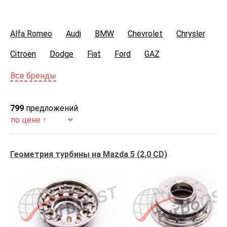
Alfa Romeo
Audi
BMW
Chevrolet
Chrysler
Citroen
Dodge
Fiat
Ford
GAZ
Great Wall
Honda
Hyundai
Infiniti
Infinity
Все бренды
Isuzu
Iveco
Jaguar
Jeep
Kia
Lancia
799
предложений
Land Rover
MAN
Mazda
Mercedes-Benz
Mini
Mitsubishi
Nissan
Opel
Peugeot
Геометрия турбины на Mazda 5 (2.0 CD)
Porsche
Renault
Saab
Seat
Skoda
SsangYong
Toyota
Volkswagen
Volvo