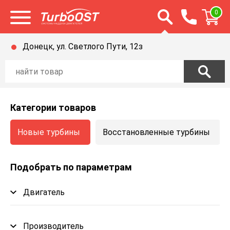
Открыть строку п
0
Открыть меню
Донецк, ул. Светлого Пути, 12з
Категории товаров
Новые турбины
Восстановленные турбины
Подобрать по параметрам
Двигатель
Производитель