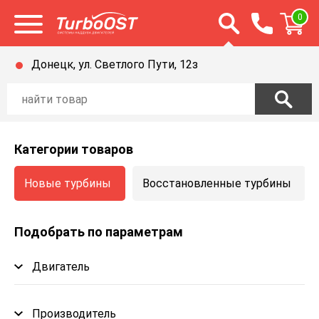
Открыть строку п
0
Открыть меню
Донецк, ул. Светлого Пути, 12з
Категории товаров
Новые турбины
Восстановленные турбины
Подобрать по параметрам
Двигатель
Производитель