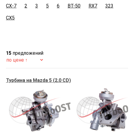
CX-7
2
3
5
6
BT-50
RX7
323
CX5
15
предложений
Турбина на Mazda 5 (2.0 CD)