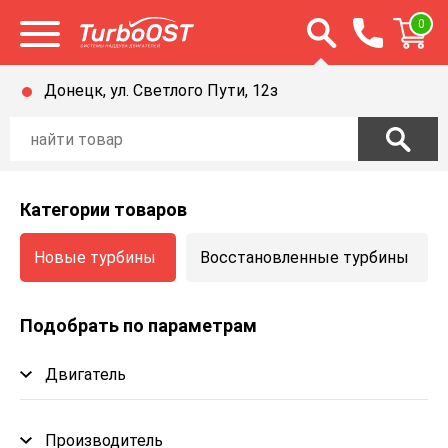
Открыть строку п
0
Открыть меню
Донецк, ул. Светлого Пути, 12з
Категории товаров
Новые турбины
Восстановленные турбины
Подобрать по параметрам
Двигатель
Производитель