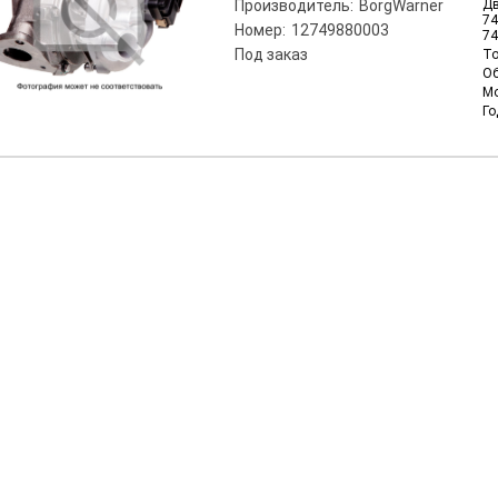
Производитель:
BorgWarner
Дв
74
Номер:
12749880003
74
Под заказ
То
О
М
Го