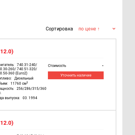
Сортировка
12.0)
игатель:
740.31-240/
-
Стоимость
0.30-260/ 740.51-320/
0.50-360 (Euro2)
Уточнить наличие
пливо:
Дизельный
3
бъем:
11760 см
ощность:
256/286/315/360
с.
да выпуска:
03. 1994
12.0)