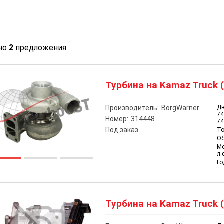
но
2
предложения
Турбина на Kamaz Truck (
Производитель:
BorgWarner
Дв
74
Номер:
314448
74
Под заказ
То
О
М
л.
Го
Турбина на Kamaz Truck (