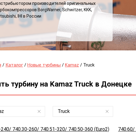
истрибьютором производителей оригинальных
рбокомпрессоров BorgWarner, Schwitzer, KKK,
tsubishi, IHI в России
я
/
Каталог
/
Новые турбины
/
Kamaz
/ Truck
ть турбину на Kamaz Truck в Донецке
az
Truck
-240/ 740.30-260/ 740.51-320/ 740.50-360 (Euro2)
740.60/ 