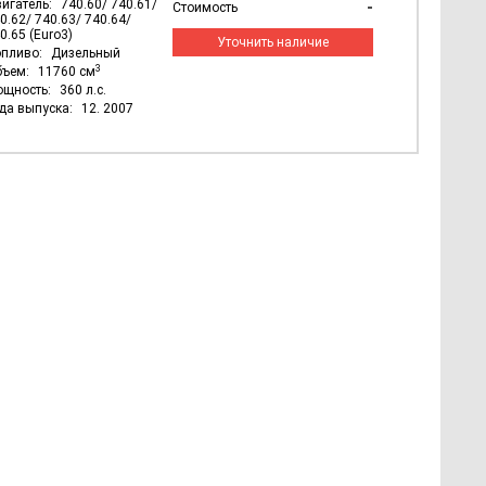
игатель:
740.60/ 740.61/
-
Стоимость
0.62/ 740.63/ 740.64/
0.65 (Euro3)
Уточнить наличие
пливо:
Дизельный
3
бъем:
11760 см
ощность:
360 л.с.
да выпуска:
12. 2007