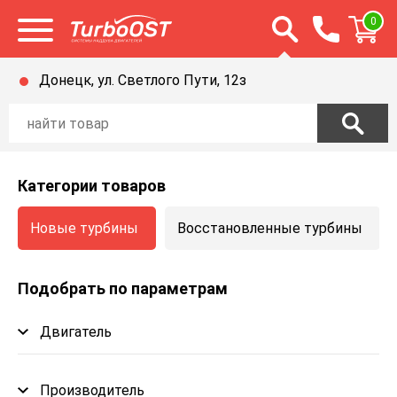
Открыть строку п
0
Открыть меню
Донецк, ул. Светлого Пути, 12з
Категории товаров
Новые турбины
Восстановленные турбины
Подобрать по параметрам
Двигатель
Производитель