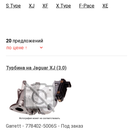
S Type
XJ
XF
X Type
F-Pace
XE
20
предложений
Турбина на Jaguar XJ (3.0)
Garrett
778402-5006S
Под заказ