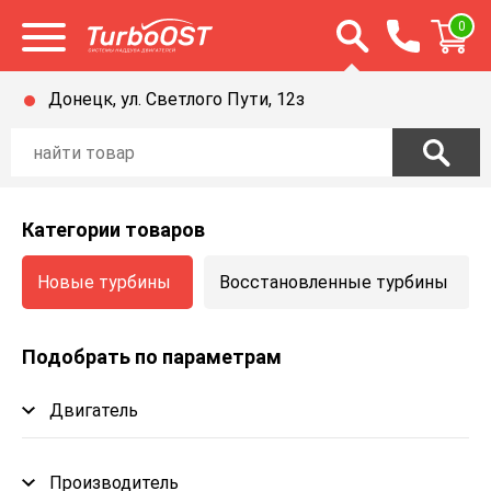
Открыть строку п
0
Открыть меню
Донецк, ул. Светлого Пути, 12з
Категории товаров
Новые турбины
Восстановленные турбины
Подобрать по параметрам
Двигатель
Производитель