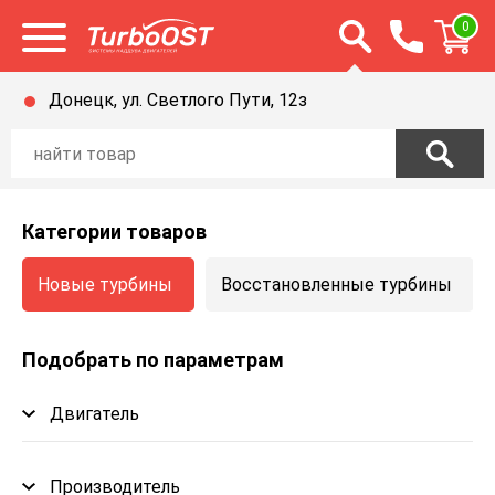
Открыть строку п
0
Открыть меню
Донецк, ул. Светлого Пути, 12з
Категории товаров
Новые турбины
Восстановленные турбины
Подобрать по параметрам
Двигатель
Производитель