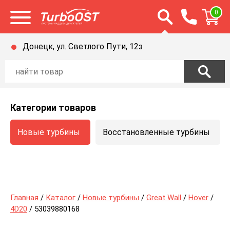
Открыть строку п
0
Открыть меню
Донецк, ул. Светлого Пути, 12з
Категории товаров
Новые турбины
Восстановленные турбины
Главная
/
Каталог
/
Новые турбины
/
Great Wall
/
Hover
/
4D20
/ 53039880168