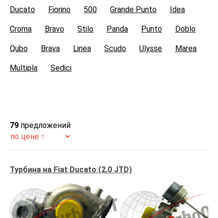
Ducato
Fiorino
500
Grande Punto
Idea
Croma
Bravo
Stilo
Panda
Punto
Doblo
Qubo
Brava
Linea
Scudo
Ulysse
Marea
Multipla
Sedici
79
предложений
Турбина на Fiat Ducato (2.0 JTD)