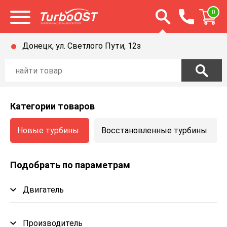
Открыть строку п
0
Открыть меню
Донецк, ул. Светлого Пути, 12з
Категории товаров
Новые турбины
Восстановленные турбины
Подобрать по параметрам
Двигатель
Производитель