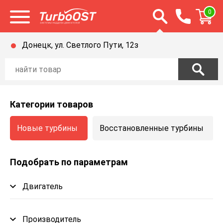
Открыть строку п
0
Открыть меню
Донецк, ул. Светлого Пути, 12з
Категории товаров
Новые турбины
Восстановленные турбины
Подобрать по параметрам
Двигатель
Производитель